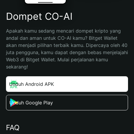
Dompet CO-AI
Apakah kamu sedang mencari dompet kripto yang 
andal dan aman untuk CO-AI kamu? Bitget Wallet 
akan menjadi pilihan terbaik kamu. Dipercaya oleh 40 
juta pengguna, kamu dapat dengan bebas menjelajahi 
Web3 di Bitget Wallet. Mulai perjalanan kamu 
sekarang!
Unduh Android APK
Unduh Google Play
FAQ