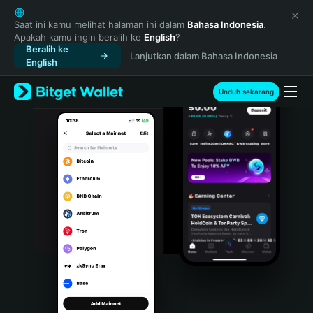
English
日本語
Saat ini kamu melihat halaman ini dalam
Bahasa Indonesia
.
Apakah kamu ingin beralih ke
English
?
Tiếng Việt
Beralih ke
Lanjutkan dalam Bahasa Indonesia
Русский
English
Español (Latinoamérica)
Türkçe
Unduh sekarang
Italiano
Français
Deutsch
简体中文
繁體中文
Português (Portugal)
Bahasa Indonesia
ภาษาไทย
हिन्दी
বাংলা
Español
Português (Brasil)
Español (Argentina)