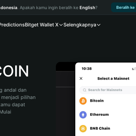
ndonesia
. Apakah kamu ingin beralih ke
English
?
Beralih ke
Predictions
Bitget Wallet X
Selengkapnya
COIN
 andal dan 
enjadi pilihan 
kamu dapat 
ulai 