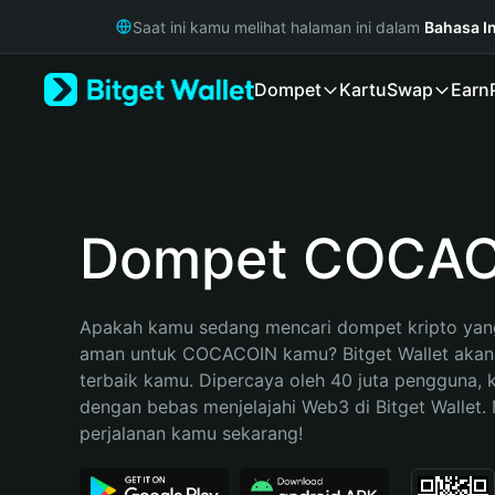
English
Saat ini kamu melihat halaman ini dalam
Bahasa I
日本語
Tiếng Việt
Dompet
Kartu
Swap
Earn
Русский
Español (Latinoamérica)
Türkçe
Italiano
Français
Deutsch
Dompet COCA
简体中文
繁體中文
Português (Portugal)
Apakah kamu sedang mencari dompet kripto yang
Bahasa Indonesia
aman untuk COCACOIN kamu? Bitget Wallet akan m
ภาษาไทย
terbaik kamu. Dipercaya oleh 40 juta pengguna, 
हिन्दी
dengan bebas menjelajahi Web3 di Bitget Wallet. M
বাংলা
perjalanan kamu sekarang!
Español
Português (Brasil)
Español (Argentina)