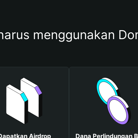
harus menggunakan D
Dapatkan Airdrop
Dana Perlindungan B