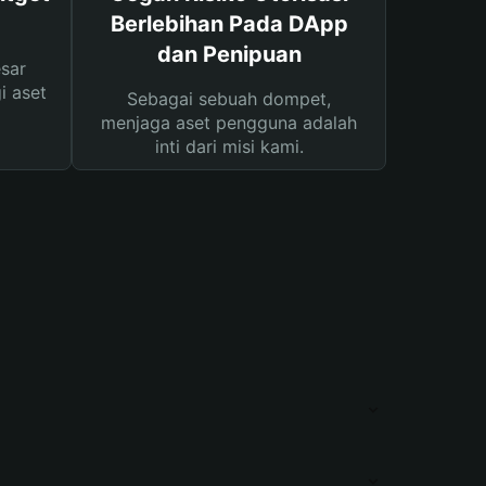
Berlebihan Pada DApp
dan Penipuan
sar
i aset
Sebagai sebuah dompet,
menjaga aset pengguna adalah
inti dari misi kami.