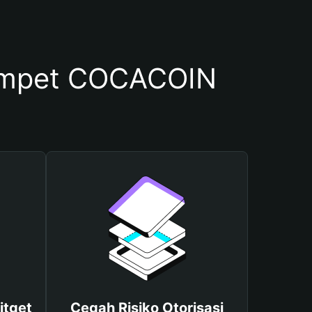
ompet COCACOIN
itget
Cegah Risiko Otorisasi