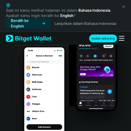
English
日本語
Saat ini kamu melihat halaman ini dalam
Bahasa Indonesia
.
Apakah kamu ingin beralih ke
English
?
Tiếng Việt
Beralih ke
Lanjutkan dalam Bahasa Indonesia
Русский
English
Español (Latinoamérica)
Türkçe
Unduh sekarang
Italiano
Français
Deutsch
简体中文
繁體中文
Português (Portugal)
Bahasa Indonesia
ภาษาไทย
हिन्दी
বাংলা
Español
Português (Brasil)
Español (Argentina)