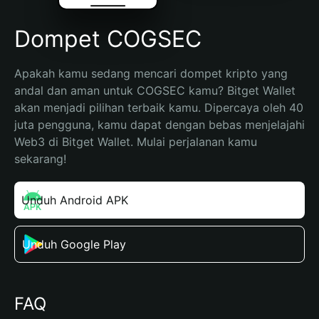
Dompet COGSEC
Apakah kamu sedang mencari dompet kripto yang 
andal dan aman untuk COGSEC kamu? Bitget Wallet 
akan menjadi pilihan terbaik kamu. Dipercaya oleh 40 
juta pengguna, kamu dapat dengan bebas menjelajahi 
Web3 di Bitget Wallet. Mulai perjalanan kamu 
sekarang!
Unduh Android APK
Unduh Google Play
FAQ