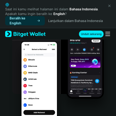
English
日本語
Saat ini kamu melihat halaman ini dalam
Bahasa Indonesia
.
Apakah kamu ingin beralih ke
English
?
Tiếng Việt
Beralih ke
Lanjutkan dalam Bahasa Indonesia
Русский
English
Español (Latinoamérica)
Türkçe
Unduh sekarang
Italiano
Français
Deutsch
简体中文
繁體中文
Português (Portugal)
Bahasa Indonesia
ภาษาไทย
हिन्दी
বাংলা
Español
Português (Brasil)
Español (Argentina)