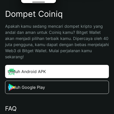
Dompet Coiniq
Apakah kamu sedang mencari dompet kripto yang 
andal dan aman untuk Coiniq kamu? Bitget Wallet 
akan menjadi pilihan terbaik kamu. Dipercaya oleh 40 
juta pengguna, kamu dapat dengan bebas menjelajahi 
Web3 di Bitget Wallet. Mulai perjalanan kamu 
sekarang!
Unduh Android APK
Unduh Google Play
FAQ