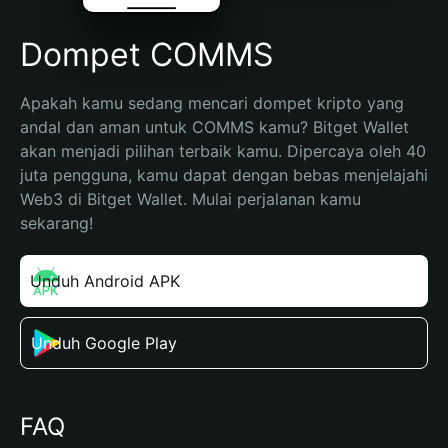
Dompet COMMS
Apakah kamu sedang mencari dompet kripto yang 
andal dan aman untuk COMMS kamu? Bitget Wallet 
akan menjadi pilihan terbaik kamu. Dipercaya oleh 40 
juta pengguna, kamu dapat dengan bebas menjelajahi 
Web3 di Bitget Wallet. Mulai perjalanan kamu 
sekarang!
Unduh Android APK
Unduh Google Play
FAQ