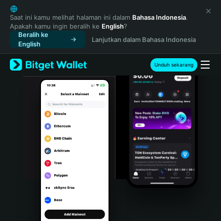
English
日本語
Saat ini kamu melihat halaman ini dalam
Bahasa Indonesia
.
Apakah kamu ingin beralih ke
English
?
Tiếng Việt
Beralih ke
Lanjutkan dalam Bahasa Indonesia
Русский
English
Español (Latinoamérica)
Türkçe
Unduh sekarang
Italiano
Français
Deutsch
简体中文
繁體中文
Português (Portugal)
Bahasa Indonesia
ภาษาไทย
हिन्दी
বাংলা
Español
Português (Brasil)
Español (Argentina)