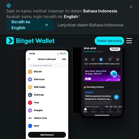
English
日本語
Saat ini kamu melihat halaman ini dalam
Bahasa Indonesia
.
Apakah kamu ingin beralih ke
English
?
Tiếng Việt
Beralih ke
Lanjutkan dalam Bahasa Indonesia
Русский
English
Español (Latinoamérica)
Türkçe
Unduh sekarang
Italiano
Français
Deutsch
简体中文
繁體中文
Português (Portugal)
Bahasa Indonesia
ภาษาไทย
हिन्दी
বাংলা
Español
Português (Brasil)
Español (Argentina)