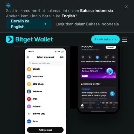
English
日本語
Saat ini kamu melihat halaman ini dalam
Bahasa Indonesia
.
Apakah kamu ingin beralih ke
English
?
Tiếng Việt
Beralih ke
Lanjutkan dalam Bahasa Indonesia
Русский
English
Español (Latinoamérica)
Türkçe
Unduh sekarang
Italiano
Français
Deutsch
简体中文
繁體中文
Português (Portugal)
Bahasa Indonesia
ภาษาไทย
हिन्दी
বাংলা
Español
Português (Brasil)
Español (Argentina)