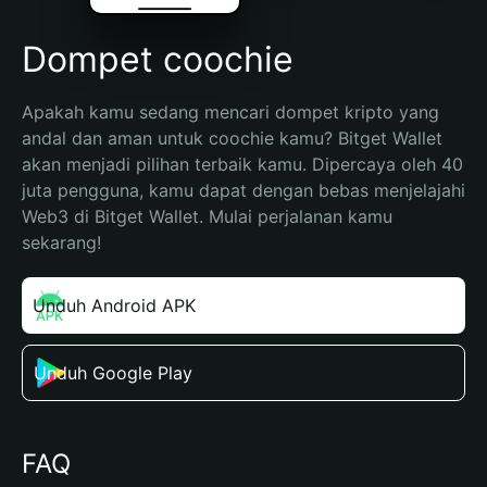
Dompet coochie
Apakah kamu sedang mencari dompet kripto yang 
andal dan aman untuk coochie kamu? Bitget Wallet 
akan menjadi pilihan terbaik kamu. Dipercaya oleh 40 
juta pengguna, kamu dapat dengan bebas menjelajahi 
Web3 di Bitget Wallet. Mulai perjalanan kamu 
sekarang!
Unduh Android APK
Unduh Google Play
FAQ