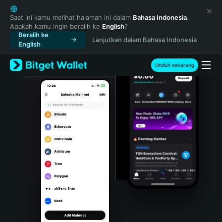
English
日本語
Saat ini kamu melihat halaman ini dalam
Bahasa Indonesia
.
Apakah kamu ingin beralih ke
English
?
Tiếng Việt
Beralih ke
Lanjutkan dalam Bahasa Indonesia
Русский
English
Español (Latinoamérica)
Türkçe
Unduh sekarang
Italiano
Français
Deutsch
简体中文
繁體中文
Português (Portugal)
Bahasa Indonesia
ภาษาไทย
हिन्दी
বাংলা
Español
Português (Brasil)
Español (Argentina)