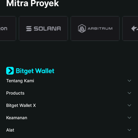
Mitra Proyek
Tentang Kami
Bitget Wallet
Products
Blog
Crypto Card
Bitget Wallet X
Verifikasi keaslian
Stablecoin Earn
Pengembang
Keamanan
Berita kripto
Payfi Crypto
Hubungkan dompet
Dana perlindungan
Alat