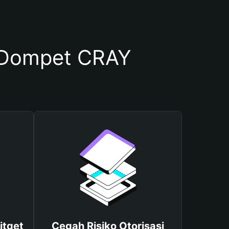
 Dompet CRAY
itget
Cegah Risiko Otorisasi