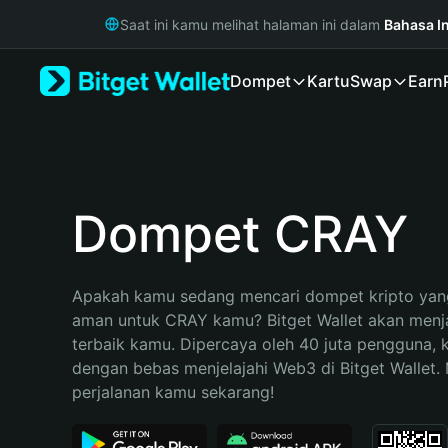
English
Saat ini kamu melihat halaman ini dalam
Bahasa I
日本語
Tiếng Việt
Dompet
Kartu
Swap
Earn
Русский
Español (Latinoamérica)
Türkçe
Italiano
Français
Deutsch
Dompet CRAY
简体中文
繁體中文
Português (Portugal)
Apakah kamu sedang mencari dompet kripto yang
Bahasa Indonesia
aman untuk CRAY kamu? Bitget Wallet akan menjad
ภาษาไทย
terbaik kamu. Dipercaya oleh 40 juta pengguna, 
हिन्दी
dengan bebas menjelajahi Web3 di Bitget Wallet. M
বাংলা
perjalanan kamu sekarang!
Español
Português (Brasil)
Español (Argentina)