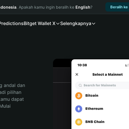
ndonesia
. Apakah kamu ingin beralih ke
English
?
Beralih ke
Predictions
Bitget Wallet X
Selengkapnya
 andal dan 
i pilihan 
kamu dapat 
ulai 