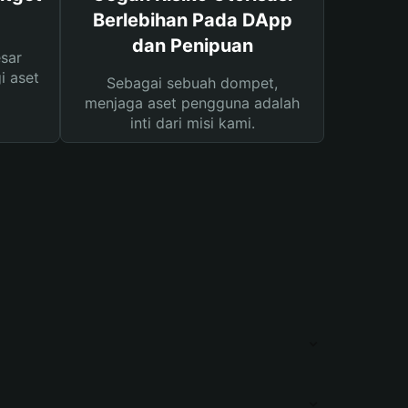
Berlebihan Pada DApp
dan Penipuan
sar
i aset
Sebagai sebuah dompet,
menjaga aset pengguna adalah
inti dari misi kami.