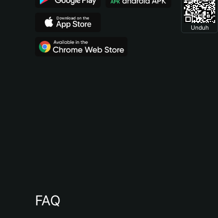
Unduh
FAQ