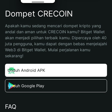
Dompet CRECOIN
Apakah kamu sedang mencari dompet kripto yang 
andal dan aman untuk CRECOIN kamu? Bitget Wallet 
akan menjadi pilihan terbaik kamu. Dipercaya oleh 40 
juta pengguna, kamu dapat dengan bebas menjelajahi 
Web3 di Bitget Wallet. Mulai perjalanan kamu 
sekarang!
Unduh Android APK
Unduh Google Play
FAQ