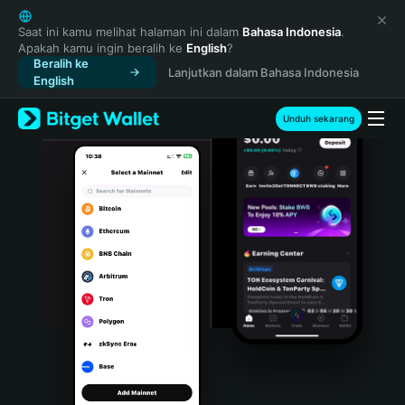
English
日本語
Saat ini kamu melihat halaman ini dalam
Bahasa Indonesia
.
Apakah kamu ingin beralih ke
English
?
Tiếng Việt
Beralih ke
Lanjutkan dalam Bahasa Indonesia
Русский
English
Español (Latinoamérica)
Türkçe
Unduh sekarang
Italiano
Français
Deutsch
简体中文
繁體中文
Português (Portugal)
Bahasa Indonesia
ภาษาไทย
हिन्दी
বাংলা
Español
Português (Brasil)
Español (Argentina)