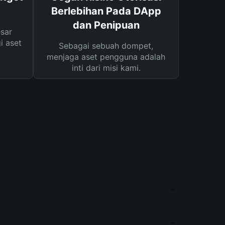
Berlebihan Pada DApp
dan Penipuan
sar
i aset
Sebagai sebuah dompet,
menjaga aset pengguna adalah
inti dari misi kami.