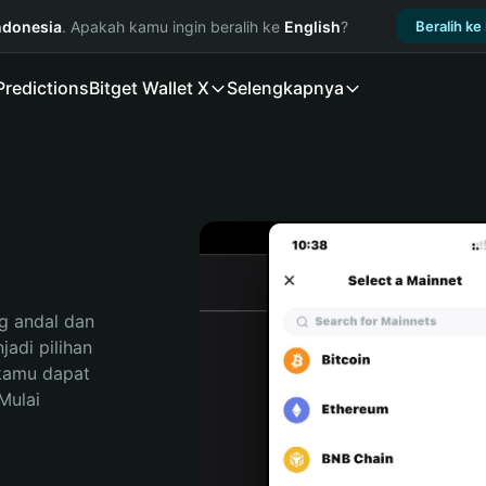
ndonesia
. Apakah kamu ingin beralih ke
English
?
Beralih ke
Predictions
Bitget Wallet X
Selengkapnya
 andal dan 
di pilihan 
kamu dapat 
ulai 