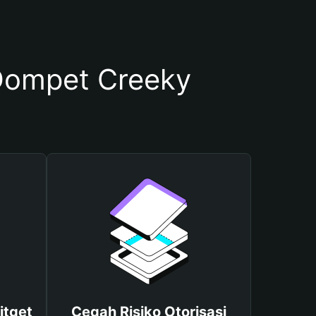
Dompet Creeky
itget
Cegah Risiko Otorisasi