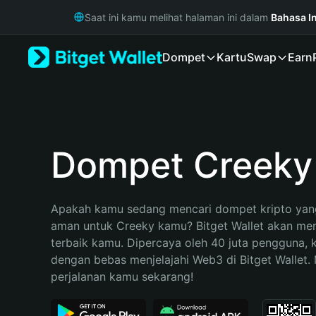
English
Saat ini kamu melihat halaman ini dalam
Bahasa I
日本語
Tiếng Việt
Dompet
Kartu
Swap
Earn
Русский
Español (Latinoamérica)
Türkçe
Italiano
Français
Deutsch
Dompet Creeky
简体中文
繁體中文
Português (Portugal)
Apakah kamu sedang mencari dompet kripto yang
Bahasa Indonesia
aman untuk Creeky kamu? Bitget Wallet akan menja
ภาษาไทย
terbaik kamu. Dipercaya oleh 40 juta pengguna, 
हिन्दी
dengan bebas menjelajahi Web3 di Bitget Wallet. M
বাংলা
perjalanan kamu sekarang!
Español
Português (Brasil)
Español (Argentina)