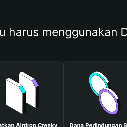
 harus menggunakan 
tkan Airdrop Creeky
Dana Perlindungan B