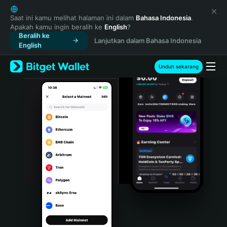
English
日本語
Saat ini kamu melihat halaman ini dalam
Bahasa Indonesia
.
Apakah kamu ingin beralih ke
English
?
Tiếng Việt
Beralih ke
Lanjutkan dalam Bahasa Indonesia
Русский
English
Español (Latinoamérica)
Türkçe
Unduh sekarang
Italiano
Français
Deutsch
简体中文
繁體中文
Português (Portugal)
Bahasa Indonesia
ภาษาไทย
हिन्दी
বাংলা
Español
Português (Brasil)
Español (Argentina)