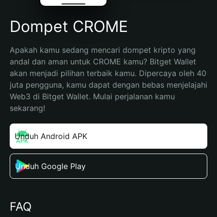
Dompet CROME
Apakah kamu sedang mencari dompet kripto yang 
andal dan aman untuk CROME kamu? Bitget Wallet 
akan menjadi pilihan terbaik kamu. Dipercaya oleh 40 
juta pengguna, kamu dapat dengan bebas menjelajahi 
Web3 di Bitget Wallet. Mulai perjalanan kamu 
sekarang!
Unduh Android APK
Unduh Google Play
FAQ