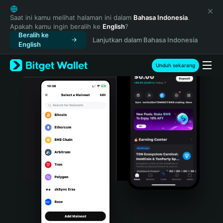
English
日本語
Saat ini kamu melihat halaman ini dalam
Bahasa Indonesia
.
Apakah kamu ingin beralih ke
English
?
Tiếng Việt
Beralih ke
Lanjutkan dalam Bahasa Indonesia
Русский
English
Español (Latinoamérica)
Türkçe
Unduh sekarang
Italiano
Français
Deutsch
简体中文
繁體中文
Português (Portugal)
Bahasa Indonesia
ภาษาไทย
हिन्दी
বাংলা
Español
Português (Brasil)
Español (Argentina)