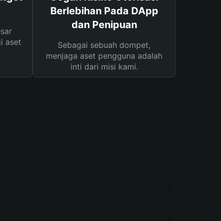
Berlebihan Pada DApp
dan Penipuan
sar
i aset
Sebagai sebuah dompet,
menjaga aset pengguna adalah
inti dari misi kami.