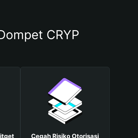
 Dompet CRYP
itget
Cegah Risiko Otorisasi