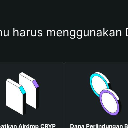
u harus menggunakan
atkan Airdrop CRYP
Dana Perlindungan B