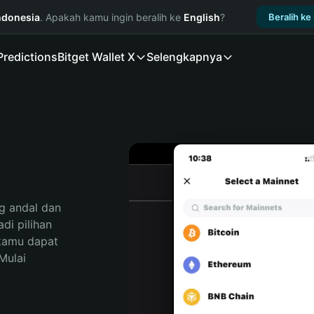
ndonesia
. Apakah kamu ingin beralih ke
English
?
Beralih ke
Predictions
Bitget Wallet X
Selengkapnya
 andal dan 
i pilihan 
kamu dapat 
ulai 