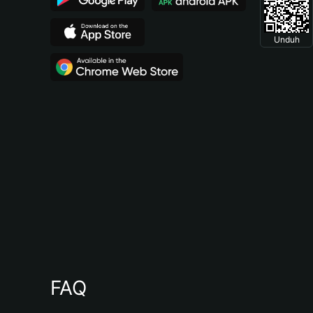
Unduh
FAQ