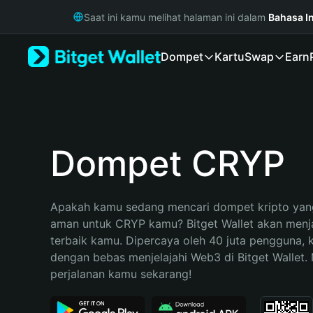
English
Saat ini kamu melihat halaman ini dalam
Bahasa I
日本語
Tiếng Việt
Dompet
Kartu
Swap
Earn
Русский
Español (Latinoamérica)
Türkçe
Italiano
Français
Deutsch
Dompet CRYP
简体中文
繁體中文
Português (Portugal)
Apakah kamu sedang mencari dompet kripto yang
Bahasa Indonesia
aman untuk CRYP kamu? Bitget Wallet akan menjad
ภาษาไทย
terbaik kamu. Dipercaya oleh 40 juta pengguna, 
हिन्दी
dengan bebas menjelajahi Web3 di Bitget Wallet. M
বাংলা
perjalanan kamu sekarang!
Español
Português (Brasil)
Español (Argentina)