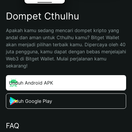
Dompet Cthulhu
Apakah kamu sedang mencari dompet kripto yang 
andal dan aman untuk Cthulhu kamu? Bitget Wallet 
akan menjadi pilihan terbaik kamu. Dipercaya oleh 40 
juta pengguna, kamu dapat dengan bebas menjelajahi 
Web3 di Bitget Wallet. Mulai perjalanan kamu 
sekarang!
Unduh Android APK
Unduh Google Play
FAQ