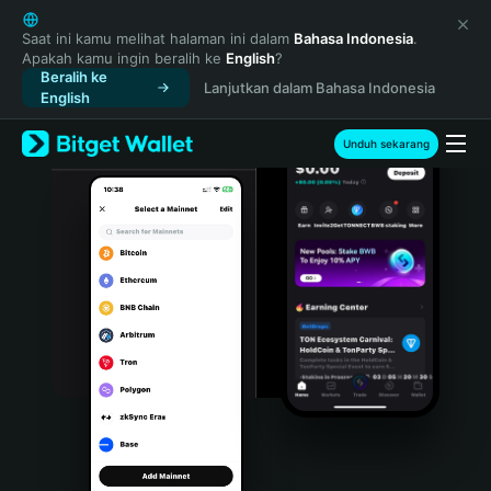
English
日本語
Saat ini kamu melihat halaman ini dalam
Bahasa Indonesia
.
Apakah kamu ingin beralih ke
English
?
Tiếng Việt
Beralih ke
Lanjutkan dalam Bahasa Indonesia
Русский
English
Español (Latinoamérica)
Türkçe
Unduh sekarang
Italiano
Français
Deutsch
简体中文
繁體中文
Português (Portugal)
Bahasa Indonesia
ภาษาไทย
हिन्दी
বাংলা
Español
Português (Brasil)
Español (Argentina)