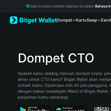
English
Saat ini kamu melihat halaman ini dalam
Bahasa I
日本語
Tiếng Việt
Dompet
Kartu
Swap
Earn
Русский
Español (Latinoamérica)
Türkçe
Italiano
Français
Deutsch
Dompet CTO
简体中文
繁體中文
Português (Portugal)
Apakah kamu sedang mencari dompet kripto yang
Bahasa Indonesia
aman untuk CTO kamu? Bitget Wallet akan menjadi
ภาษาไทย
terbaik kamu. Dipercaya oleh 40 juta pengguna, 
हिन्दी
dengan bebas menjelajahi Web3 di Bitget Wallet. M
বাংলা
perjalanan kamu sekarang!
Español
Português (Brasil)
Español (Argentina)