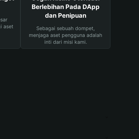
Berlebihan Pada DApp
dan Penipuan
sar
i aset
Sebagai sebuah dompet,
menjaga aset pengguna adalah
inti dari misi kami.