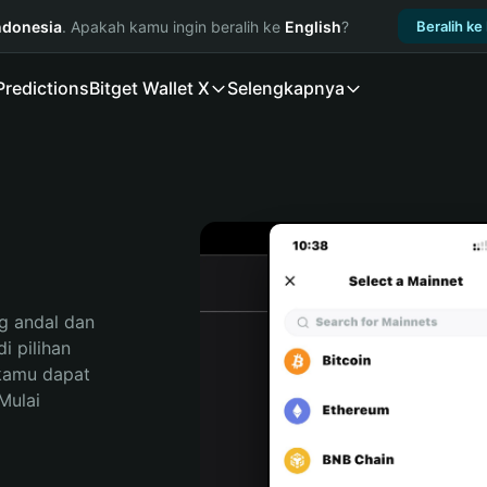
ndonesia
. Apakah kamu ingin beralih ke
English
?
Beralih ke
Predictions
Bitget Wallet X
Selengkapnya
 andal dan 
 pilihan 
kamu dapat 
ulai 