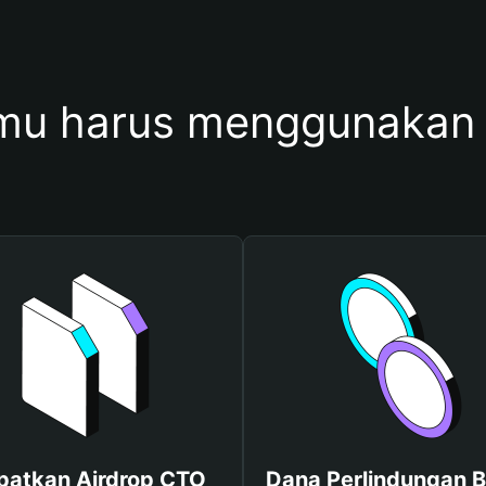
mu harus menggunakan
patkan Airdrop CTO
Dana Perlindungan B