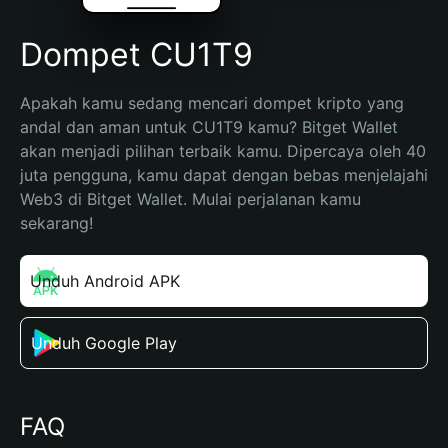
Dompet CU1T9
Apakah kamu sedang mencari dompet kripto yang 
andal dan aman untuk CU1T9 kamu? Bitget Wallet 
akan menjadi pilihan terbaik kamu. Dipercaya oleh 40 
juta pengguna, kamu dapat dengan bebas menjelajahi 
Web3 di Bitget Wallet. Mulai perjalanan kamu 
sekarang!
Unduh Android APK
Unduh Google Play
FAQ