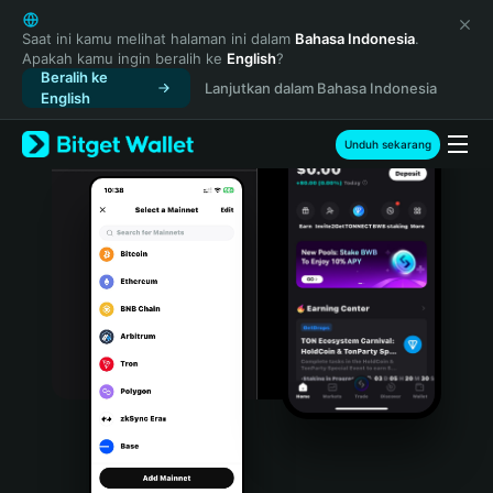
English
日本語
Saat ini kamu melihat halaman ini dalam
Bahasa Indonesia
.
Apakah kamu ingin beralih ke
English
?
Tiếng Việt
Beralih ke
Lanjutkan dalam Bahasa Indonesia
Русский
English
Español (Latinoamérica)
Türkçe
Unduh sekarang
Italiano
Français
Deutsch
简体中文
繁體中文
Português (Portugal)
Bahasa Indonesia
ภาษาไทย
हिन्दी
বাংলা
Español
Português (Brasil)
Español (Argentina)