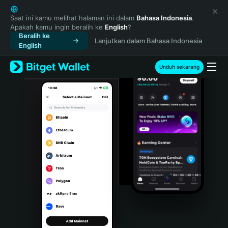
English
日本語
Saat ini kamu melihat halaman ini dalam
Bahasa Indonesia
.
Apakah kamu ingin beralih ke
English
?
Tiếng Việt
Beralih ke
Lanjutkan dalam Bahasa Indonesia
Русский
English
Español (Latinoamérica)
Türkçe
Unduh sekarang
Italiano
Français
Deutsch
简体中文
繁體中文
Português (Portugal)
Bahasa Indonesia
ภาษาไทย
हिन्दी
বাংলা
Español
Português (Brasil)
Español (Argentina)