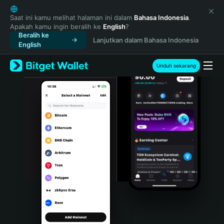
English
日本語
Saat ini kamu melihat halaman ini dalam
Bahasa Indonesia
.
Apakah kamu ingin beralih ke
English
?
Tiếng Việt
Beralih ke
Lanjutkan dalam Bahasa Indonesia
Русский
English
Español (Latinoamérica)
Türkçe
Unduh sekarang
Italiano
Français
Deutsch
简体中文
繁體中文
Português (Portugal)
Bahasa Indonesia
ภาษาไทย
हिन्दी
বাংলা
Español
Português (Brasil)
Español (Argentina)