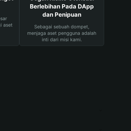
Berlebihan Pada DApp
dan Penipuan
sar
i aset
Sebagai sebuah dompet,
menjaga aset pengguna adalah
inti dari misi kami.