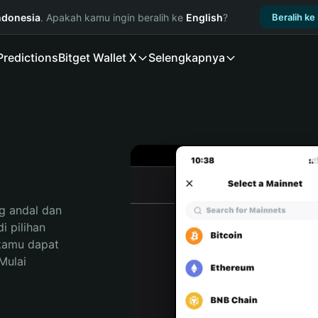
ndonesia
. Apakah kamu ingin beralih ke
English
?
Beralih ke
Predictions
Bitget Wallet X
Selengkapnya
 andal dan 
 pilihan 
kamu dapat 
ulai 