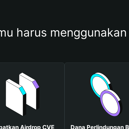
mu harus menggunakan
patkan Airdrop CVE
Dana Perlindungan B