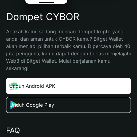
Dompet CYBOR
Apakah kamu sedang mencari dompet kripto yang 
andal dan aman untuk CYBOR kamu? Bitget Wallet 
akan menjadi pilihan terbaik kamu. Dipercaya oleh 40 
juta pengguna, kamu dapat dengan bebas menjelajahi 
Web3 di Bitget Wallet. Mulai perjalanan kamu 
sekarang!
Unduh Android APK
Unduh Google Play
FAQ