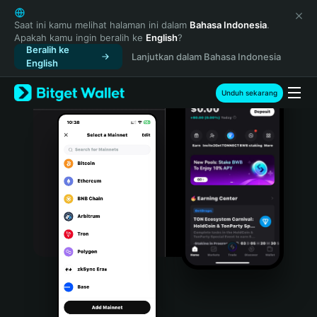
English
日本語
Saat ini kamu melihat halaman ini dalam
Bahasa Indonesia
.
Apakah kamu ingin beralih ke
English
?
Tiếng Việt
Beralih ke
Lanjutkan dalam Bahasa Indonesia
Русский
English
Español (Latinoamérica)
Türkçe
Unduh sekarang
Italiano
Français
Deutsch
简体中文
繁體中文
Português (Portugal)
Bahasa Indonesia
ภาษาไทย
हिन्दी
বাংলা
Español
Português (Brasil)
Español (Argentina)