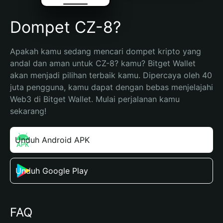
Dompet CZ-8?
Apakah kamu sedang mencari dompet kripto yang 
andal dan aman untuk CZ-8? kamu? Bitget Wallet 
akan menjadi pilihan terbaik kamu. Dipercaya oleh 40 
juta pengguna, kamu dapat dengan bebas menjelajahi 
Web3 di Bitget Wallet. Mulai perjalanan kamu 
sekarang!
Unduh Android APK
Unduh Google Play
FAQ