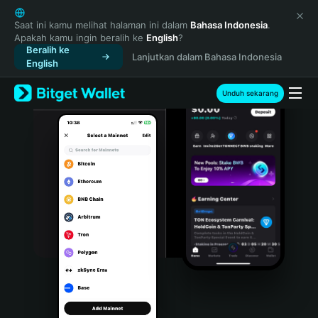
English
日本語
Saat ini kamu melihat halaman ini dalam
Bahasa Indonesia
.
Apakah kamu ingin beralih ke
English
?
Tiếng Việt
Beralih ke
Lanjutkan dalam Bahasa Indonesia
Русский
English
Español (Latinoamérica)
Türkçe
Unduh sekarang
Italiano
Français
Deutsch
简体中文
繁體中文
Português (Portugal)
Bahasa Indonesia
ภาษาไทย
हिन्दी
বাংলা
Español
Português (Brasil)
Español (Argentina)