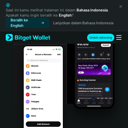
English
日本語
Saat ini kamu melihat halaman ini dalam
Bahasa Indonesia
.
Apakah kamu ingin beralih ke
English
?
Tiếng Việt
Beralih ke
Lanjutkan dalam Bahasa Indonesia
Русский
English
Español (Latinoamérica)
Türkçe
Unduh sekarang
Italiano
Français
Deutsch
简体中文
繁體中文
Português (Portugal)
Bahasa Indonesia
ภาษาไทย
हिन्दी
বাংলা
Español
Português (Brasil)
Español (Argentina)