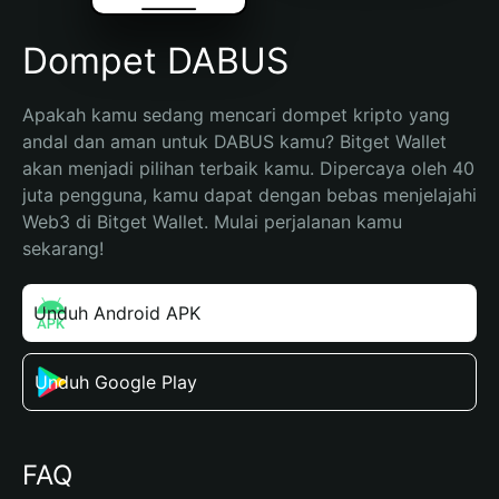
Dompet DABUS
Apakah kamu sedang mencari dompet kripto yang 
andal dan aman untuk DABUS kamu? Bitget Wallet 
akan menjadi pilihan terbaik kamu. Dipercaya oleh 40 
juta pengguna, kamu dapat dengan bebas menjelajahi 
Web3 di Bitget Wallet. Mulai perjalanan kamu 
sekarang!
Unduh Android APK
Unduh Google Play
FAQ