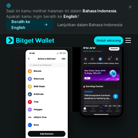
English
日本語
Saat ini kamu melihat halaman ini dalam
Bahasa Indonesia
.
Apakah kamu ingin beralih ke
English
?
Tiếng Việt
Beralih ke
Lanjutkan dalam Bahasa Indonesia
Русский
English
Español (Latinoamérica)
Türkçe
Unduh sekarang
Italiano
Français
Deutsch
简体中文
繁體中文
Português (Portugal)
Bahasa Indonesia
ภาษาไทย
हिन्दी
বাংলা
Español
Português (Brasil)
Español (Argentina)