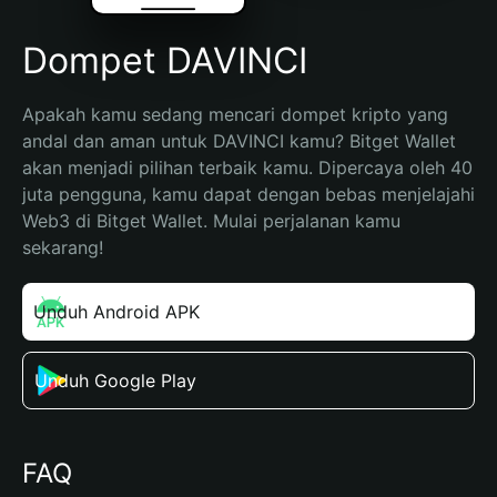
Dompet DAVINCI
Apakah kamu sedang mencari dompet kripto yang 
andal dan aman untuk DAVINCI kamu? Bitget Wallet 
akan menjadi pilihan terbaik kamu. Dipercaya oleh 40 
juta pengguna, kamu dapat dengan bebas menjelajahi 
Web3 di Bitget Wallet. Mulai perjalanan kamu 
sekarang!
Unduh Android APK
Unduh Google Play
FAQ