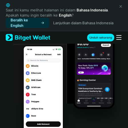
English
日本語
Saat ini kamu melihat halaman ini dalam
Bahasa Indonesia
.
Apakah kamu ingin beralih ke
English
?
Tiếng Việt
Beralih ke
Lanjutkan dalam Bahasa Indonesia
Русский
English
Español (Latinoamérica)
Türkçe
Unduh sekarang
Italiano
Français
Deutsch
简体中文
繁體中文
Português (Portugal)
Bahasa Indonesia
ภาษาไทย
हिन्दी
বাংলা
Español
Português (Brasil)
Español (Argentina)