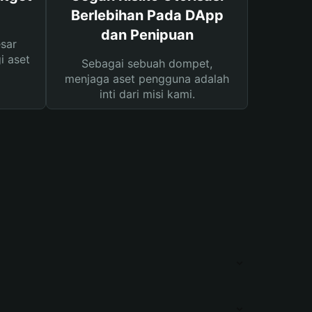
Berlebihan Pada DApp
dan Penipuan
sar
i aset
Sebagai sebuah dompet,
menjaga aset pengguna adalah
inti dari misi kami.