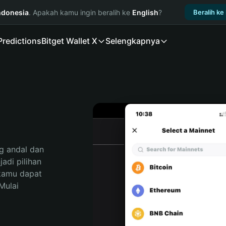
ndonesia
. Apakah kamu ingin beralih ke
English
?
Beralih ke
Predictions
Bitget Wallet X
Selengkapnya
 andal dan 
di pilihan 
kamu dapat 
ulai 