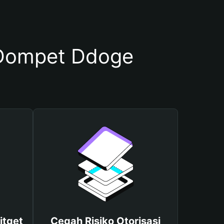
Dompet Ddoge
itget
Cegah Risiko Otorisasi