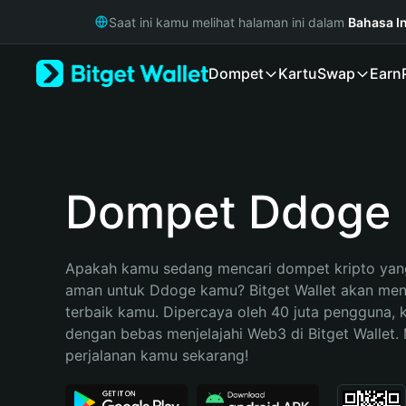
English
Saat ini kamu melihat halaman ini dalam
Bahasa I
日本語
Tiếng Việt
Dompet
Kartu
Swap
Earn
Русский
Español (Latinoamérica)
Türkçe
Italiano
Français
Deutsch
Dompet Ddoge
简体中文
繁體中文
Português (Portugal)
Apakah kamu sedang mencari dompet kripto yang
Bahasa Indonesia
aman untuk Ddoge kamu? Bitget Wallet akan menja
ภาษาไทย
terbaik kamu. Dipercaya oleh 40 juta pengguna, 
हिन्दी
dengan bebas menjelajahi Web3 di Bitget Wallet. M
বাংলা
perjalanan kamu sekarang!
Español
Português (Brasil)
Español (Argentina)