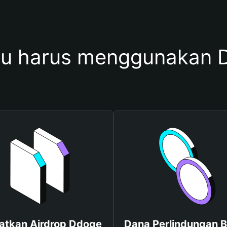
u harus menggunakan 
atkan Airdrop Ddoge
Dana Perlindungan B