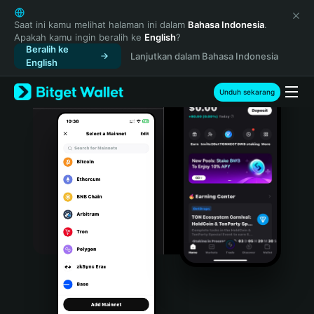
English
日本語
Saat ini kamu melihat halaman ini dalam
Bahasa Indonesia
.
Apakah kamu ingin beralih ke
English
?
Tiếng Việt
Beralih ke
Lanjutkan dalam Bahasa Indonesia
Русский
English
Español (Latinoamérica)
Türkçe
Unduh sekarang
Italiano
Français
Deutsch
简体中文
繁體中文
Português (Portugal)
Bahasa Indonesia
ภาษาไทย
हिन्दी
বাংলা
Español
Português (Brasil)
Español (Argentina)