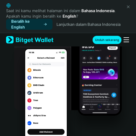
English
日本語
Saat ini kamu melihat halaman ini dalam
Bahasa Indonesia
.
Apakah kamu ingin beralih ke
English
?
Tiếng Việt
Beralih ke
Lanjutkan dalam Bahasa Indonesia
Русский
English
Español (Latinoamérica)
Türkçe
Unduh sekarang
Italiano
Français
Deutsch
简体中文
繁體中文
Português (Portugal)
Bahasa Indonesia
ภาษาไทย
हिन्दी
বাংলা
Español
Português (Brasil)
Español (Argentina)