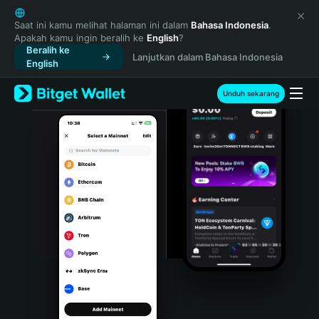
English
日本語
Saat ini kamu melihat halaman ini dalam
Bahasa Indonesia
.
Apakah kamu ingin beralih ke
English
?
Tiếng Việt
Beralih ke
Lanjutkan dalam Bahasa Indonesia
Русский
English
Español (Latinoamérica)
Türkçe
Unduh sekarang
Italiano
Français
Deutsch
简体中文
繁體中文
Português (Portugal)
Bahasa Indonesia
ภาษาไทย
हिन्दी
বাংলা
Español
Português (Brasil)
Español (Argentina)