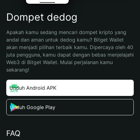
Dompet dedog
Apakah kamu sedang mencari dompet kripto yang 
andal dan aman untuk dedog kamu? Bitget Wallet 
akan menjadi pilihan terbaik kamu. Dipercaya oleh 40 
juta pengguna, kamu dapat dengan bebas menjelajahi 
Web3 di Bitget Wallet. Mulai perjalanan kamu 
sekarang!
Unduh Android APK
Unduh Google Play
FAQ