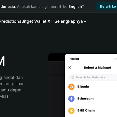
ndonesia
. Apakah kamu ingin beralih ke
English
?
Beralih ke
Predictions
Bitget Wallet X
Selengkapnya
M
 andal dan 
adi pilihan 
kamu dapat 
ulai 