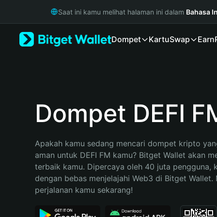
English
Saat ini kamu melihat halaman ini dalam
Bahasa I
日本語
Tiếng Việt
Dompet
Kartu
Swap
Earn
Русский
Español (Latinoamérica)
Türkçe
Italiano
Français
Deutsch
Dompet DEFI F
简体中文
繁體中文
Português (Portugal)
Apakah kamu sedang mencari dompet kripto yang
Bahasa Indonesia
aman untuk DEFI FM kamu? Bitget Wallet akan menj
ภาษาไทย
terbaik kamu. Dipercaya oleh 40 juta pengguna, 
हिन्दी
dengan bebas menjelajahi Web3 di Bitget Wallet. M
বাংলা
perjalanan kamu sekarang!
Español
Português (Brasil)
Español (Argentina)