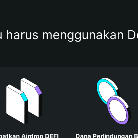
 harus menggunakan D
atkan Airdrop DEFI
Dana Perlindungan B