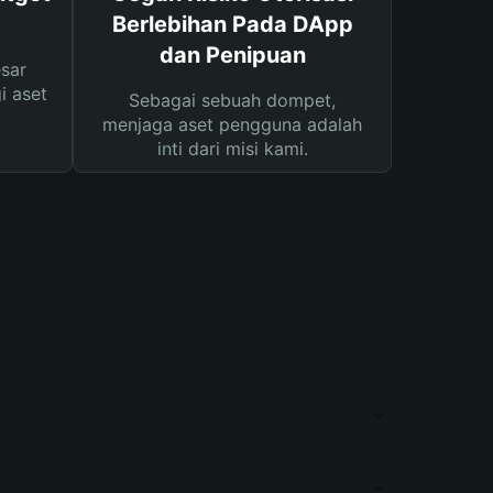
Berlebihan Pada DApp
dan Penipuan
sar
i aset
Sebagai sebuah dompet,
menjaga aset pengguna adalah
inti dari misi kami.