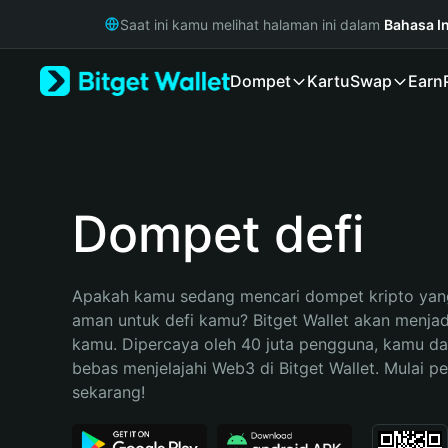
English
Saat ini kamu melihat halaman ini dalam
Bahasa I
日本語
Tiếng Việt
Dompet
Kartu
Swap
Earn
Русский
Español (Latinoamérica)
Türkçe
Italiano
Français
Deutsch
Dompet defi
简体中文
繁體中文
Português (Portugal)
Apakah kamu sedang mencari dompet kripto yang
Bahasa Indonesia
aman untuk defi kamu? Bitget Wallet akan menjadi 
ภาษาไทย
kamu. Dipercaya oleh 40 juta pengguna, kamu da
हिन्दी
bebas menjelajahi Web3 di Bitget Wallet. Mulai pe
বাংলা
sekarang!
Español
Português (Brasil)
Español (Argentina)