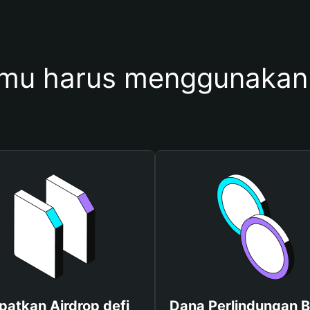
mu harus menggunakan 
patkan Airdrop defi
Dana Perlindungan B