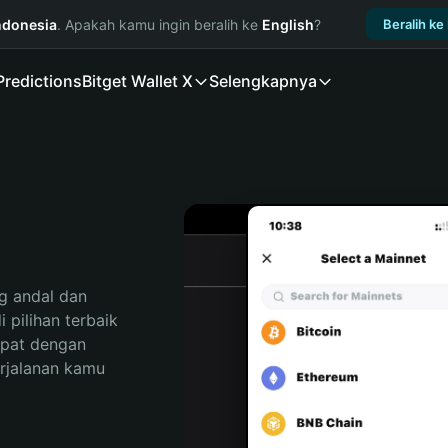
ndonesia
. Apakah kamu ingin beralih ke
English
?
Beralih ke
Predictions
Bitget Wallet X
Selengkapnya
 andal dan 
pilihan terbaik 
pat dengan 
rjalanan kamu 