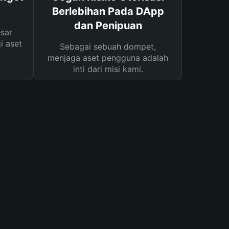
Berlebihan Pada DApp
dan Penipuan
sar
i aset
Sebagai sebuah dompet,
menjaga aset pengguna adalah
inti dari misi kami.