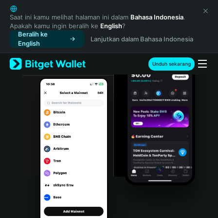
English
日本語
Saat ini kamu melihat halaman ini dalam
Bahasa Indonesia
.
Apakah kamu ingin beralih ke
English
?
Tiếng Việt
Beralih ke
Lanjutkan dalam Bahasa Indonesia
Русский
English
Español (Latinoamérica)
Türkçe
Unduh sekarang
Italiano
Français
Deutsch
简体中文
繁體中文
Português (Portugal)
Bahasa Indonesia
ภาษาไทย
हिन्दी
বাংলা
Español
Português (Brasil)
Español (Argentina)