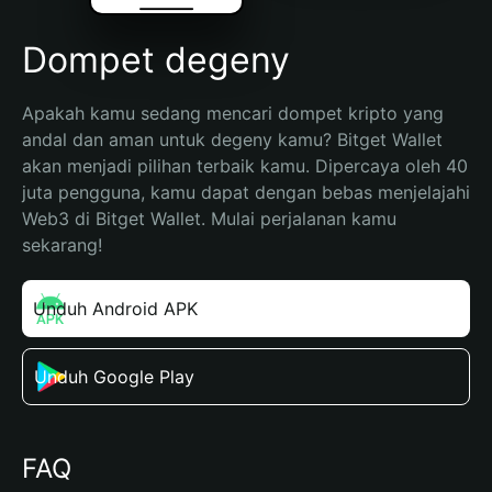
Dompet degeny
Apakah kamu sedang mencari dompet kripto yang 
andal dan aman untuk degeny kamu? Bitget Wallet 
akan menjadi pilihan terbaik kamu. Dipercaya oleh 40 
juta pengguna, kamu dapat dengan bebas menjelajahi 
Web3 di Bitget Wallet. Mulai perjalanan kamu 
sekarang!
Unduh Android APK
Unduh Google Play
FAQ