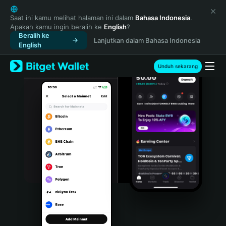
English
日本語
Saat ini kamu melihat halaman ini dalam
Bahasa Indonesia
.
Apakah kamu ingin beralih ke
English
?
Tiếng Việt
Beralih ke
Lanjutkan dalam Bahasa Indonesia
Русский
English
Español (Latinoamérica)
Türkçe
Unduh sekarang
Italiano
Français
Deutsch
简体中文
繁體中文
Português (Portugal)
Bahasa Indonesia
ภาษาไทย
हिन्दी
বাংলা
Español
Português (Brasil)
Español (Argentina)