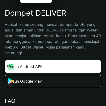
Dompet DELIVER
Apakah kamu sedang mencari dompet kripto yang 
andal dan aman untuk DELIVER kamu? Bitget Wallet 
akan menjadi pilihan terbaik kamu. Dipercaya oleh 40 
juta pengguna, kamu dapat dengan bebas menjelajahi 
Web3 di Bitget Wallet. Mulai perjalanan kamu 
sekarang!
Unduh Android APK
Unduh Google Play
FAQ