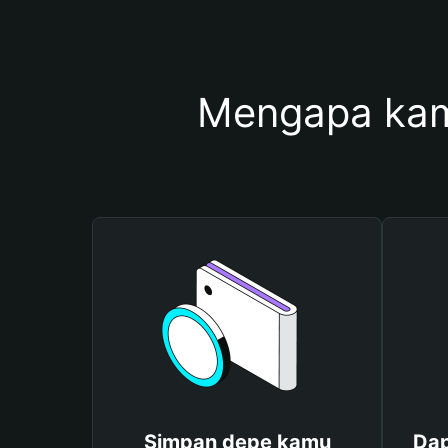
Mengapa kam
Simpan depe kamu
Dap