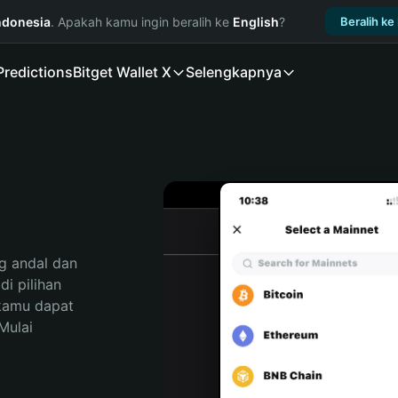
ndonesia
. Apakah kamu ingin beralih ke
English
?
Beralih ke
Predictions
Bitget Wallet X
Selengkapnya
 andal dan 
 pilihan 
kamu dapat 
ulai 