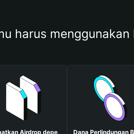
u harus menggunakan
atkan Airdrop depe
Dana Perlindungan B