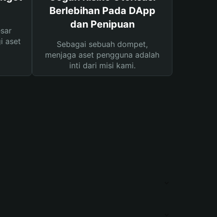
Berlebihan Pada DApp
dan Penipuan
sar
i aset
Sebagai sebuah dompet,
menjaga aset pengguna adalah
inti dari misi kami.