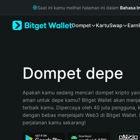
English
Saat ini kamu melihat halaman ini dalam
Bahasa I
日本語
Tiếng Việt
Dompet
Kartu
Swap
Earn
Русский
Español (Latinoamérica)
Türkçe
Italiano
Français
Deutsch
Dompet depe
简体中文
繁體中文
Português (Portugal)
Apakah kamu sedang mencari dompet kripto yang
Bahasa Indonesia
aman untuk depe kamu? Bitget Wallet akan menjadi
ภาษาไทย
terbaik kamu. Dipercaya oleh 40 juta pengguna, 
हिन्दी
dengan bebas menjelajahi Web3 di Bitget Wallet. M
বাংলা
perjalanan kamu sekarang!
Español
Português (Brasil)
Español (Argentina)