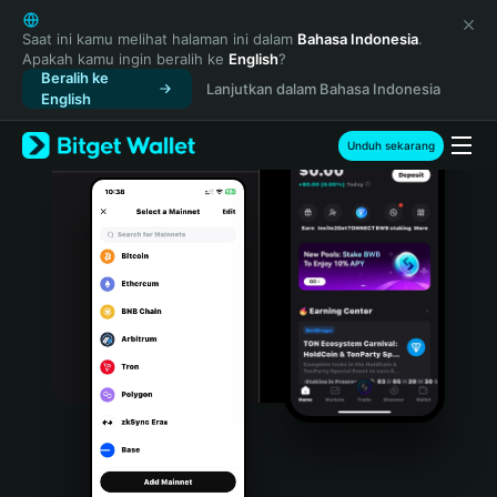
English
日本語
Saat ini kamu melihat halaman ini dalam
Bahasa Indonesia
.
Apakah kamu ingin beralih ke
English
?
Tiếng Việt
Beralih ke
Lanjutkan dalam Bahasa Indonesia
Русский
English
Español (Latinoamérica)
Türkçe
Unduh sekarang
Italiano
Français
Deutsch
简体中文
繁體中文
Português (Portugal)
Bahasa Indonesia
ภาษาไทย
हिन्दी
বাংলা
Español
Português (Brasil)
Español (Argentina)