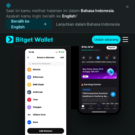
English
日本語
Saat ini kamu melihat halaman ini dalam
Bahasa Indonesia
.
Apakah kamu ingin beralih ke
English
?
Tiếng Việt
Beralih ke
Lanjutkan dalam Bahasa Indonesia
Русский
English
Español (Latinoamérica)
Türkçe
Unduh sekarang
Italiano
Français
Deutsch
简体中文
繁體中文
Português (Portugal)
Bahasa Indonesia
ภาษาไทย
हिन्दी
বাংলা
Español
Português (Brasil)
Español (Argentina)