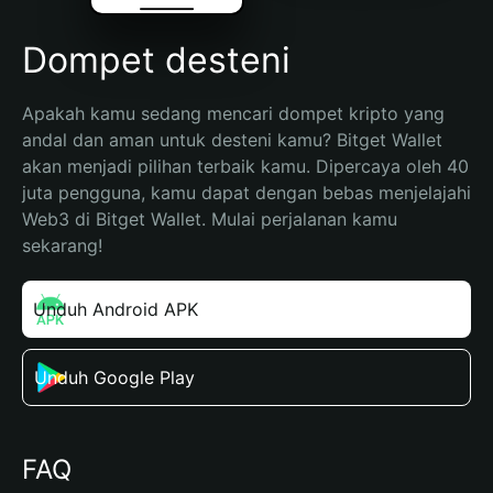
Dompet desteni
Apakah kamu sedang mencari dompet kripto yang 
andal dan aman untuk desteni kamu? Bitget Wallet 
akan menjadi pilihan terbaik kamu. Dipercaya oleh 40 
juta pengguna, kamu dapat dengan bebas menjelajahi 
Web3 di Bitget Wallet. Mulai perjalanan kamu 
sekarang!
Unduh Android APK
Unduh Google Play
FAQ