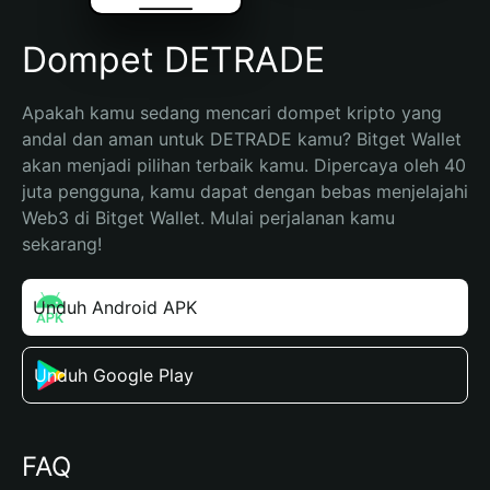
Dompet DETRADE
Apakah kamu sedang mencari dompet kripto yang 
andal dan aman untuk DETRADE kamu? Bitget Wallet 
akan menjadi pilihan terbaik kamu. Dipercaya oleh 40 
juta pengguna, kamu dapat dengan bebas menjelajahi 
Web3 di Bitget Wallet. Mulai perjalanan kamu 
sekarang!
Unduh Android APK
Unduh Google Play
FAQ