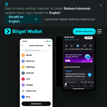
English
日本語
Saat ini kamu melihat halaman ini dalam
Bahasa Indonesia
.
Apakah kamu ingin beralih ke
English
?
Tiếng Việt
Beralih ke
Lanjutkan dalam Bahasa Indonesia
Русский
English
Español (Latinoamérica)
Türkçe
Unduh sekarang
Italiano
Français
Deutsch
简体中文
繁體中文
Português (Portugal)
Bahasa Indonesia
ภาษาไทย
हिन्दी
বাংলা
Español
Português (Brasil)
Español (Argentina)