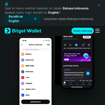
English
日本語
Saat ini kamu melihat halaman ini dalam
Bahasa Indonesia
.
Apakah kamu ingin beralih ke
English
?
Tiếng Việt
Beralih ke
Lanjutkan dalam Bahasa Indonesia
Русский
English
Español (Latinoamérica)
Türkçe
Unduh sekarang
Italiano
Français
Deutsch
简体中文
繁體中文
Português (Portugal)
Bahasa Indonesia
ภาษาไทย
हिन्दी
বাংলা
Español
Português (Brasil)
Español (Argentina)