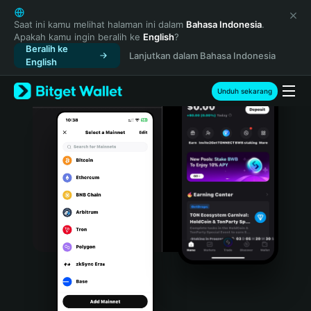
English
日本語
Saat ini kamu melihat halaman ini dalam
Bahasa Indonesia
.
Apakah kamu ingin beralih ke
English
?
Tiếng Việt
Beralih ke
Lanjutkan dalam Bahasa Indonesia
Русский
English
Español (Latinoamérica)
Türkçe
Unduh sekarang
Italiano
Français
Deutsch
简体中文
繁體中文
Português (Portugal)
Bahasa Indonesia
ภาษาไทย
हिन्दी
বাংলা
Español
Português (Brasil)
Español (Argentina)