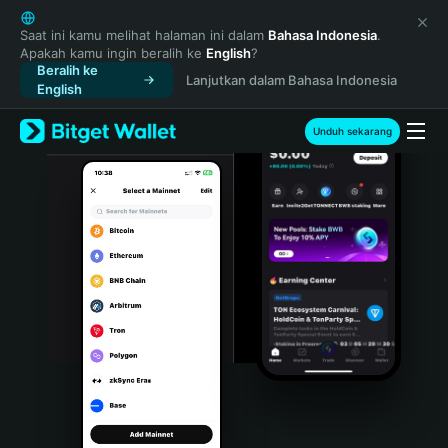
English
日本語
Saat ini kamu melihat halaman ini dalam
Bahasa Indonesia
.
Apakah kamu ingin beralih ke
English
?
Tiếng Việt
Beralih ke
Lanjutkan dalam Bahasa Indonesia
Русский
English
Español (Latinoamérica)
Türkçe
Unduh sekarang
Italiano
Français
Deutsch
简体中文
繁體中文
Português (Portugal)
Bahasa Indonesia
ภาษาไทย
हिन्दी
বাংলা
Español
Português (Brasil)
Español (Argentina)