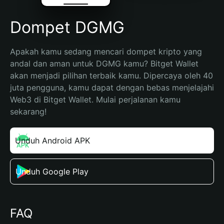
Dompet DGMG
Apakah kamu sedang mencari dompet kripto yang 
andal dan aman untuk DGMG kamu? Bitget Wallet 
akan menjadi pilihan terbaik kamu. Dipercaya oleh 40 
juta pengguna, kamu dapat dengan bebas menjelajahi 
Web3 di Bitget Wallet. Mulai perjalanan kamu 
sekarang!
Unduh Android APK
Unduh Google Play
FAQ