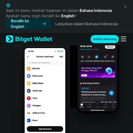
English
日本語
Saat ini kamu melihat halaman ini dalam
Bahasa Indonesia
.
Apakah kamu ingin beralih ke
English
?
Tiếng Việt
Beralih ke
Lanjutkan dalam Bahasa Indonesia
Русский
English
Español (Latinoamérica)
Türkçe
Unduh sekarang
Italiano
Français
Deutsch
简体中文
繁體中文
Português (Portugal)
Bahasa Indonesia
ภาษาไทย
हिन्दी
বাংলা
Español
Português (Brasil)
Español (Argentina)