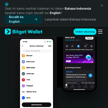
English
日本語
Saat ini kamu melihat halaman ini dalam
Bahasa Indonesia
.
Apakah kamu ingin beralih ke
English
?
Tiếng Việt
Beralih ke
Lanjutkan dalam Bahasa Indonesia
Русский
English
Español (Latinoamérica)
Türkçe
Unduh sekarang
Italiano
Français
Deutsch
简体中文
繁體中文
Português (Portugal)
Bahasa Indonesia
ภาษาไทย
हिन्दी
বাংলা
Español
Português (Brasil)
Español (Argentina)