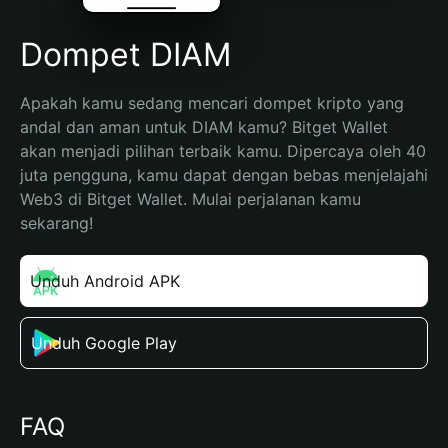
Dompet DIAM
Apakah kamu sedang mencari dompet kripto yang 
andal dan aman untuk DIAM kamu? Bitget Wallet 
akan menjadi pilihan terbaik kamu. Dipercaya oleh 40 
juta pengguna, kamu dapat dengan bebas menjelajahi 
Web3 di Bitget Wallet. Mulai perjalanan kamu 
sekarang!
Unduh Android APK
Unduh Google Play
FAQ