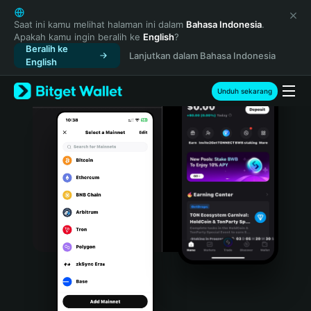
English
日本語
Saat ini kamu melihat halaman ini dalam
Bahasa Indonesia
.
Apakah kamu ingin beralih ke
English
?
Tiếng Việt
Beralih ke
Lanjutkan dalam Bahasa Indonesia
Русский
English
Español (Latinoamérica)
Türkçe
Unduh sekarang
Italiano
Français
Deutsch
简体中文
繁體中文
Português (Portugal)
Bahasa Indonesia
ภาษาไทย
हिन्दी
বাংলা
Español
Português (Brasil)
Español (Argentina)