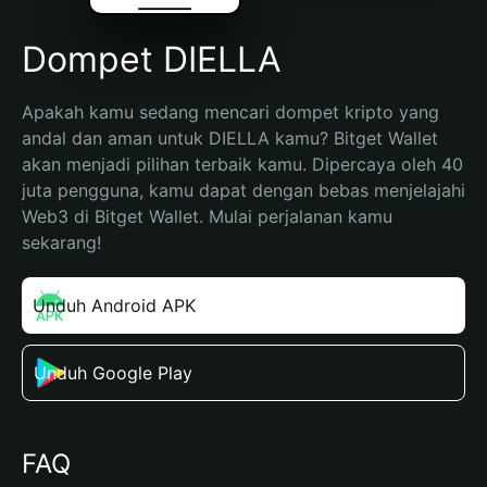
Dompet DIELLA
Apakah kamu sedang mencari dompet kripto yang 
andal dan aman untuk DIELLA kamu? Bitget Wallet 
akan menjadi pilihan terbaik kamu. Dipercaya oleh 40 
juta pengguna, kamu dapat dengan bebas menjelajahi 
Web3 di Bitget Wallet. Mulai perjalanan kamu 
sekarang!
Unduh Android APK
Unduh Google Play
FAQ