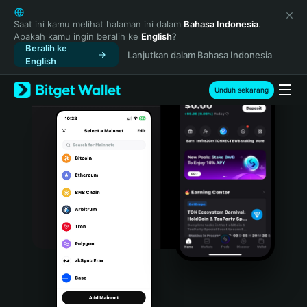
English
日本語
Saat ini kamu melihat halaman ini dalam
Bahasa Indonesia
.
Apakah kamu ingin beralih ke
English
?
Tiếng Việt
Beralih ke
Lanjutkan dalam Bahasa Indonesia
Русский
English
Español (Latinoamérica)
Türkçe
Unduh sekarang
Italiano
Français
Deutsch
简体中文
繁體中文
Português (Portugal)
Bahasa Indonesia
ภาษาไทย
हिन्दी
বাংলা
Español
Português (Brasil)
Español (Argentina)