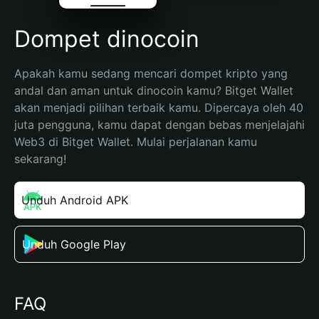
Dompet dinocoin
Apakah kamu sedang mencari dompet kripto yang 
andal dan aman untuk dinocoin kamu? Bitget Wallet 
akan menjadi pilihan terbaik kamu. Dipercaya oleh 40 
juta pengguna, kamu dapat dengan bebas menjelajahi 
Web3 di Bitget Wallet. Mulai perjalanan kamu 
sekarang!
Unduh Android APK
Unduh Google Play
FAQ