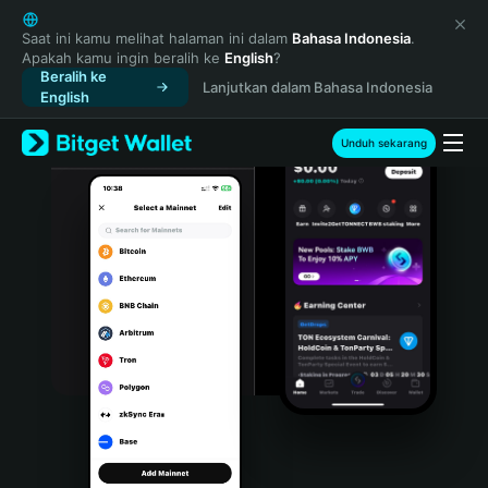
English
日本語
Saat ini kamu melihat halaman ini dalam
Bahasa Indonesia
.
Apakah kamu ingin beralih ke
English
?
Tiếng Việt
Beralih ke
Lanjutkan dalam Bahasa Indonesia
Русский
English
Español (Latinoamérica)
Türkçe
Unduh sekarang
Italiano
Français
Deutsch
简体中文
繁體中文
Português (Portugal)
Bahasa Indonesia
ภาษาไทย
हिन्दी
বাংলা
Español
Português (Brasil)
Español (Argentina)