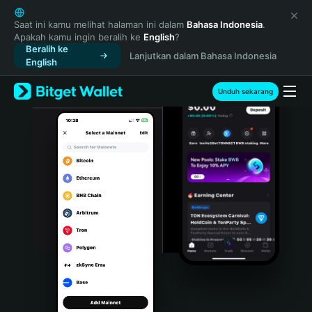
English
日本語
Saat ini kamu melihat halaman ini dalam
Bahasa Indonesia
.
Apakah kamu ingin beralih ke
English
?
Tiếng Việt
Beralih ke
Lanjutkan dalam Bahasa Indonesia
Русский
English
Español (Latinoamérica)
Türkçe
Unduh sekarang
Italiano
Français
Deutsch
简体中文
繁體中文
Português (Portugal)
Bahasa Indonesia
ภาษาไทย
हिन्दी
বাংলা
Español
Português (Brasil)
Español (Argentina)