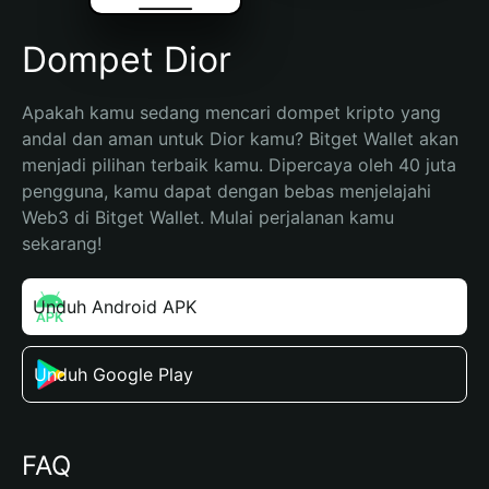
Dompet Dior
Apakah kamu sedang mencari dompet kripto yang 
andal dan aman untuk Dior kamu? Bitget Wallet akan 
menjadi pilihan terbaik kamu. Dipercaya oleh 40 juta 
pengguna, kamu dapat dengan bebas menjelajahi 
Web3 di Bitget Wallet. Mulai perjalanan kamu 
sekarang!
Unduh Android APK
Unduh Google Play
FAQ