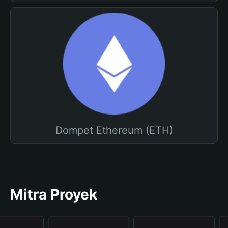
Dompet Ethereum (ETH)
Mitra Proyek