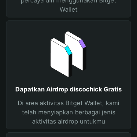
percaya diri menggunakan Bitget
Wallet
Dapatkan Airdrop discochick Gratis
Di area aktivitas Bitget Wallet, kami
telah menyiapkan berbagai jenis
aktivitas airdrop untukmu