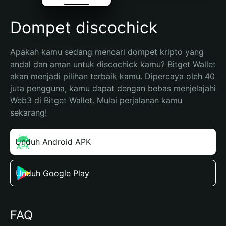
Dompet discochick
Apakah kamu sedang mencari dompet kripto yang 
andal dan aman untuk discochick kamu? Bitget Wallet 
akan menjadi pilihan terbaik kamu. Dipercaya oleh 40 
juta pengguna, kamu dapat dengan bebas menjelajahi 
Web3 di Bitget Wallet. Mulai perjalanan kamu 
sekarang!
Unduh Android APK
Unduh Google Play
FAQ