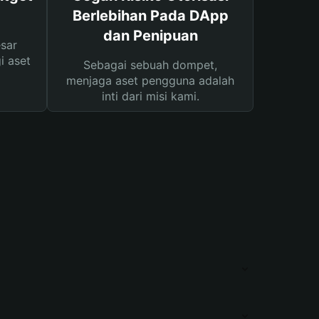
Berlebihan Pada DApp
dan Penipuan
sar
i aset
Sebagai sebuah dompet,
menjaga aset pengguna adalah
inti dari misi kami.