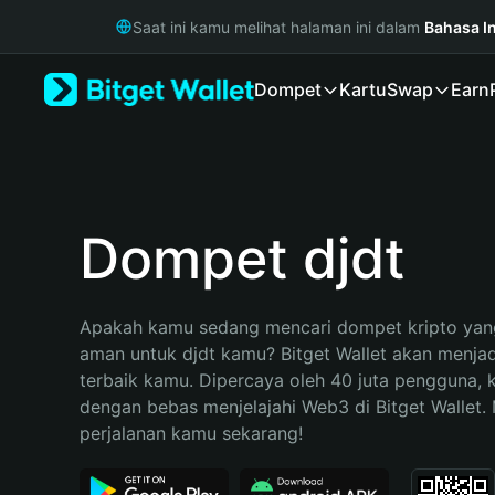
English
Saat ini kamu melihat halaman ini dalam
Bahasa I
日本語
Tiếng Việt
Dompet
Kartu
Swap
Earn
Русский
Español (Latinoamérica)
Türkçe
Italiano
Français
Deutsch
Dompet djdt
简体中文
繁體中文
Português (Portugal)
Apakah kamu sedang mencari dompet kripto yang
Bahasa Indonesia
aman untuk djdt kamu? Bitget Wallet akan menjadi 
ภาษาไทย
terbaik kamu. Dipercaya oleh 40 juta pengguna, 
हिन्दी
dengan bebas menjelajahi Web3 di Bitget Wallet. M
বাংলা
perjalanan kamu sekarang!
Español
Português (Brasil)
Español (Argentina)