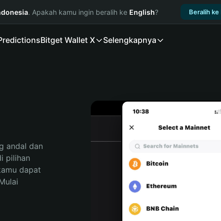
ndonesia
. Apakah kamu ingin beralih ke
English
?
Beralih ke
Predictions
Bitget Wallet X
Selengkapnya
 andal dan 
pilihan 
kamu dapat 
ulai 