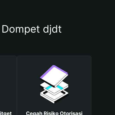
Dompet djdt
itget
Cegah Risiko Otorisasi