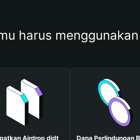
mu harus menggunakan 
patkan Airdrop djdt
Dana Perlindungan B