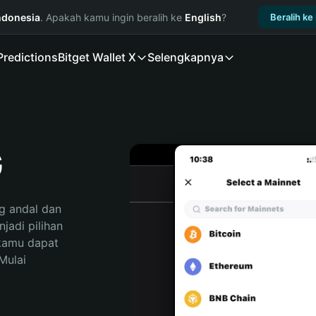
ndonesia
. Apakah kamu ingin beralih ke
English
?
Beralih ke
Predictions
Bitget Wallet X
Selengkapnya
G
 andal dan 
adi pilihan 
kamu dapat 
ulai 