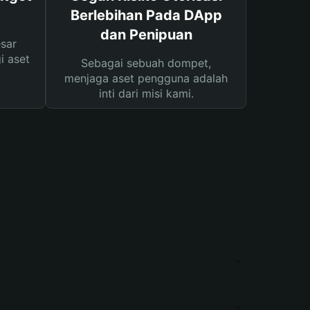
Berlebihan Pada DApp
dan Penipuan
sar
i aset
Sebagai sebuah dompet,
menjaga aset pengguna adalah
inti dari misi kami.