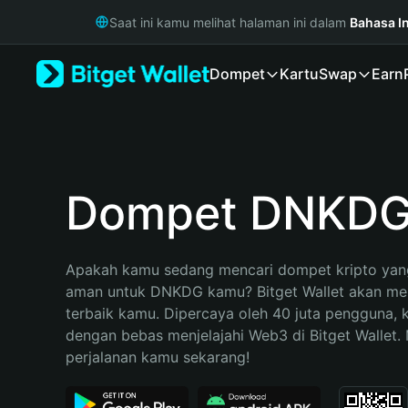
English
Saat ini kamu melihat halaman ini dalam
Bahasa I
日本語
Tiếng Việt
Dompet
Kartu
Swap
Earn
Русский
Español (Latinoamérica)
Türkçe
Italiano
Français
Deutsch
Dompet DNKD
简体中文
繁體中文
Português (Portugal)
Apakah kamu sedang mencari dompet kripto yang
Bahasa Indonesia
aman untuk DNKDG kamu? Bitget Wallet akan menj
ภาษาไทย
terbaik kamu. Dipercaya oleh 40 juta pengguna, 
हिन्दी
dengan bebas menjelajahi Web3 di Bitget Wallet. M
বাংলা
perjalanan kamu sekarang!
Español
Português (Brasil)
Español (Argentina)