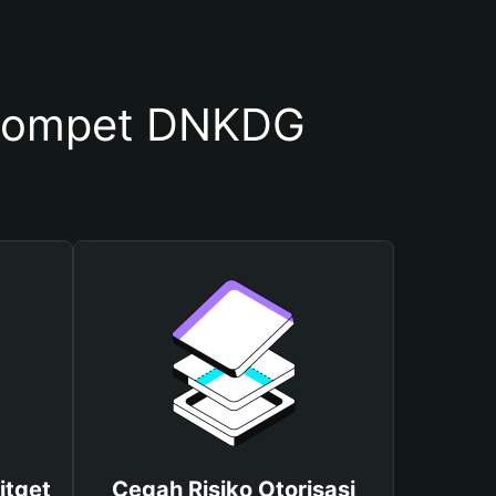
Dompet DNKDG
itget
Cegah Risiko Otorisasi